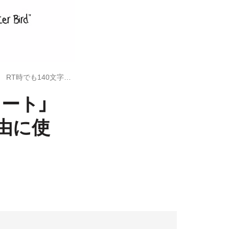
Twitter、新たに「コメント付きリツイート」をテスト中 RT時でも140文字を自由に使用可能
イート」
由に使