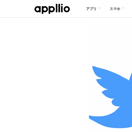
メ
アプリ
スマホ
イ
ン
コ
ン
テ
ン
ツ
に
移
動