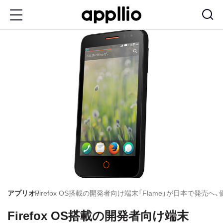
メ
イ
ン
コ
ン
テ
ン
ツ
に
移
動
アプリオ
Firefox OS搭載の開発者向け端末「Flame」が日本で発売へ
Firefox OS搭載の開発者向け端末