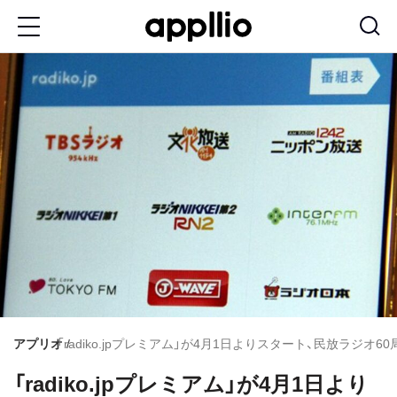
メ
イ
ン
コ
ン
テ
ン
ツ
に
移
動
アプリオ
「radiko.jpプレミアム」が4月1日よりスタート、民放ラジ
「radiko.jpプレミアム」が4月1日より