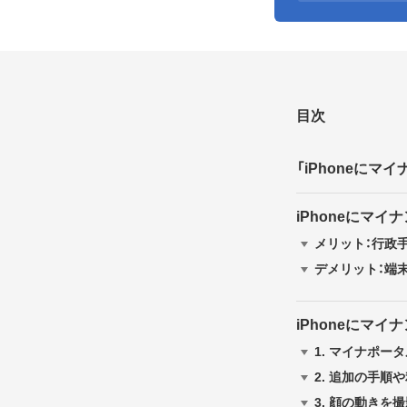
目次
「iPhoneに
iPhoneにマ
メリット：行政
デメリット：端
iPhoneにマ
1.
マイナポータ
2.
追加の手順や
3.
顔の動きを撮