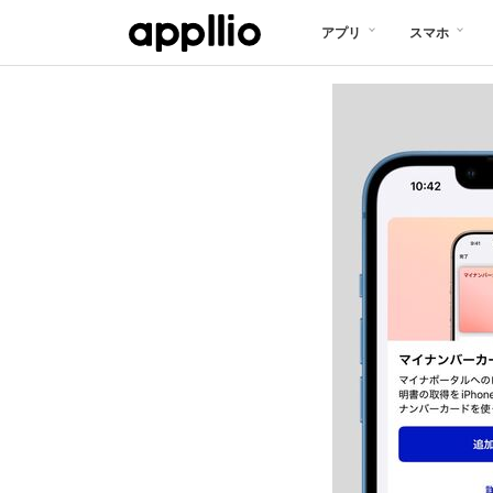
メ
アプリ
スマホ
イ
ン
コ
ン
テ
ン
ツ
に
移
動