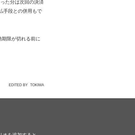
余った分は次回の決済
支払手段との併用もで
有効期限が切れる前に
EDITED BY
TOKIWA
プリオを追加すると、