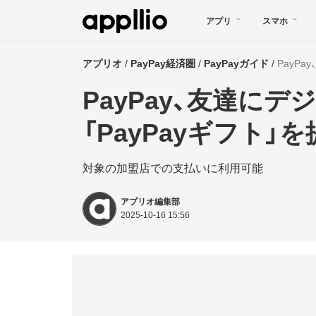
メ
アプリ
スマホ
イ
ン
アプリオ
PayPay経済圏
PayPayガイド
PayP
コ
PayPay、友達に
ン
テ
「PayPayギフト」
ン
対象の加盟店での支払いに利用可能
ツ
に
アプリオ編集部
移
2025-10-16 15:56
動