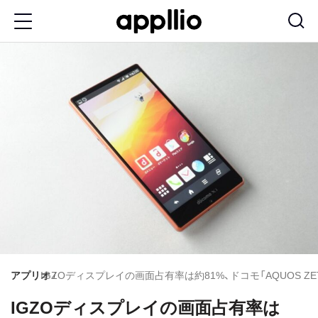
メ
イ
ン
コ
ン
テ
ン
ツ
に
移
動
アプリオ
IGZOディスプレイの画面占有率は約81%、ドコモ「AQUOS ZE
IGZOディスプレイの画面占有率は