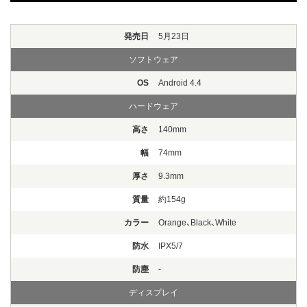
発売日
5月23日
ソフトウェア
OS
Android 4.4
ハードウェア
高さ
140mm
幅
74mm
厚さ
9.3mm
質量
約154g
カラー
Orange、Black、White
防水
IPX5/7
防塵
-
ディスプレイ