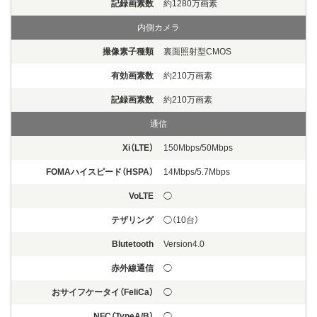
記録画素数
約1280万画素
内側カメラ
撮像素子種類
裏面照射型CMOS
有効画素数
約210万画素
記録画素数
約210万画素
通信
Xi（LTE）
150Mbps/50Mbps
FOMAハイスピード（HSPA）
14Mbps/5.7Mbps
VoLTE
◯
テザリング
◯（10台）
Blutetooth
Version4.0
赤外線通信
◯
おサイフケータイ（FeliCa）
◯
NFC（TypeA/B）
◯