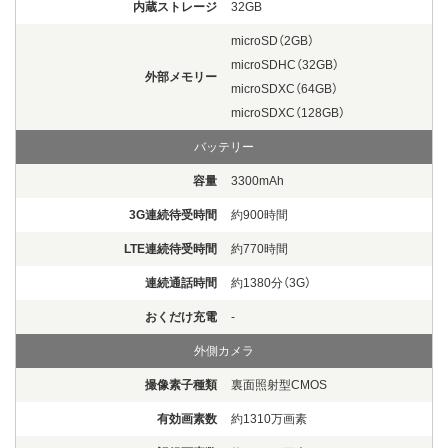
内蔵ストレージ
32GB
microSD（2GB）
microSDHC（32GB）
外部メモリー
microSDXC（64GB）
microSDXC（128GB）
バッテリー
容量
3300mAh
3G連続待受時間
約900時間
LTE連続待受時間
約770時間
連続通話時間
約1380分（3G）
おくだけ充電
-
外側カメラ
撮像素子種類
裏面照射型CMOS
有効画素数
約1310万画素