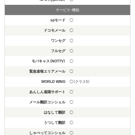
サービス・機能
spモード
◯
ドコモメール
◯
ワンセグ
◯
フルセグ
◯
モバキャス（NOTTV）
◯
緊急速報エリアメール
◯
WORLD WING
◯（クラス5）
あんしん遠隔サポート
◯
メール翻訳コンシェル
◯
はなして翻訳
◯
うつして翻訳
◯
しゃべってコンシェル
◯