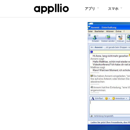
メ
アプリ
スマホ
イ
ン
コ
ン
テ
ン
ツ
に
移
動