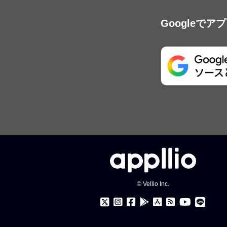
Googleで
© Vellio Inc.